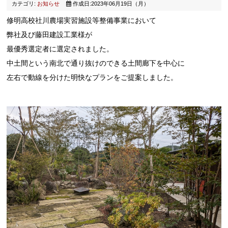
カテゴリ:
お知らせ
作成日:2023年06月19日（月）
修明高校社川農場実習施設等整備事業において
弊社及び藤田建設工業様が
最優秀選定者に選定されました。
中土間という南北で通り抜けのできる土間廊下を中心に
左右で動線を分けた明快なプランをご提案しました。