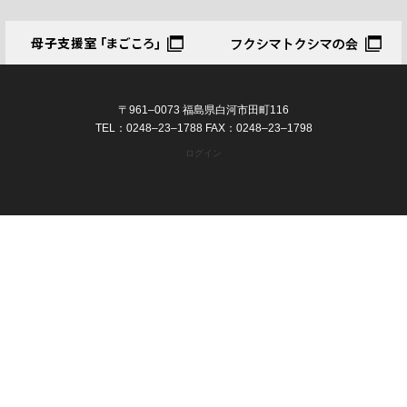
〒961–0073 福島県白河市田町116
TEL：0248–23–1788 FAX：0248–23–1798
ログイン